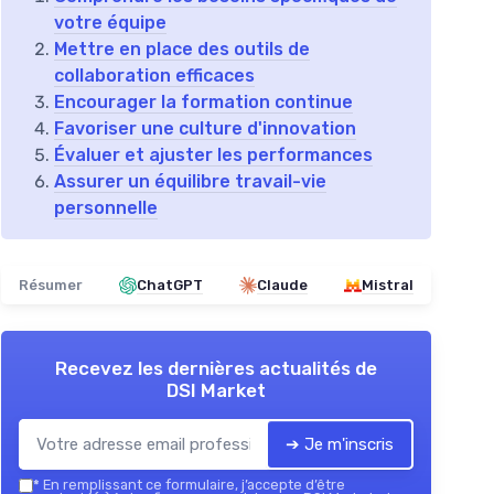
votre équipe
Mettre en place des outils de
collaboration efficaces
Encourager la formation continue
Favoriser une culture d'innovation
Évaluer et ajuster les performances
Assurer un équilibre travail-vie
personnelle
Résumer
ChatGPT
Claude
Mistral
Recevez les dernières actualités de
DSI Market
➔ Je m'inscris
*
En remplissant ce formulaire, j’accepte d’être