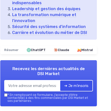
indispensables
Leadership et gestion des équipes
La transformation numérique et
l'innovation
Sécurité des systèmes d'information
Carrière et évolution du métier de DSI
Résumer
ChatGPT
Claude
Mistral
Recevez les dernières actualités de
DSI Market
➔ Je m'inscris
*
En remplissant ce formulaire, j’accepte d’être
contacté(e) à des fins commerciales par DSI Market et
ses partenaires.