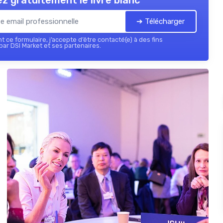
z gratuitement le livre blanc
➔ Télécharger
 ce formulaire, j’accepte d’être contacté(e) à des fins
ar DSI Market et ses partenaires.