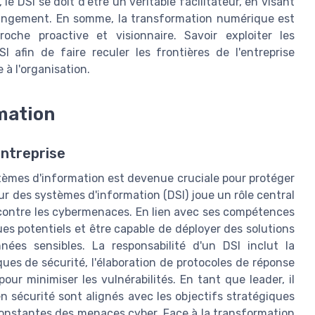
e DSI se doit d'être un véritable facilitateur, en visant
changement. En somme, la transformation numérique est
che proactive et visionnaire. Savoir exploiter les
 afin de faire reculer les frontières de l'entreprise
à l'organisation.
mation
entreprise
èmes d'information est devenue cruciale pour protéger
ur des systèmes d'information (DSI) joue un rôle central
 contre les cybermenaces. En lien avec ses compétences
ques potentiels et être capable de déployer des solutions
ées sensibles. La responsabilité d'un DSI inclut la
ques de sécurité, l'élaboration de protocoles de réponse
our minimiser les vulnérabilités. En tant que leader, il
n sécurité sont alignés avec les objectifs stratégiques
 constantes des menaces cyber. Face à la transformation