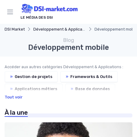
Panneau de gestion des cookies
LE MÉDIA DES DSI
DSI Market
Développement & Applications
Développement mobil
Blog
Développement mobile
Accéder aux autres catégories Développement & Applications :
»
Gestion de projets
»
Frameworks & Outils
»
Applications métiers
»
Base de données
Tout voir
»
Intégration & APIs
»
Tests & Qualité
À la une