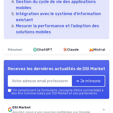
Gestion du cycle de vie des applications
mobiles
Intégration avec le système d’information
existant
Mesurer la performance et l’adoption des
solutions mobiles
Résumer
ChatGPT
Claude
Mistral
Recevez les dernières actualités de
DSI Market
➔ Je m'inscris
*
En remplissant ce formulaire, j’accepte d’être contacté(e) à
des fins commerciales par DSI Market et ses partenaires.
DSI Market
Ajoutez-nous à vos sources préférées sur Google