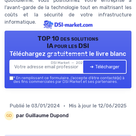
quotidienne, vous positionnez votre entreprise à
l'avant-garde de la technologie tout en maîtrisant les
coûts et la sécurité de votre infrastructure
informatique.
TOP 10 des solutions
IA pour les DSI
Téléchargez gratuitement le livre blanc
DSI Market — 2026
➔ Télécharger
*
En remplissant ce formulaire, j’accepte d’être contacté(e) à
des fins commerciales par DSI Market et ses partenaires.
Publié le
03/01/2024
• Mis à jour le
12/06/2025
par Guillaume Dupond