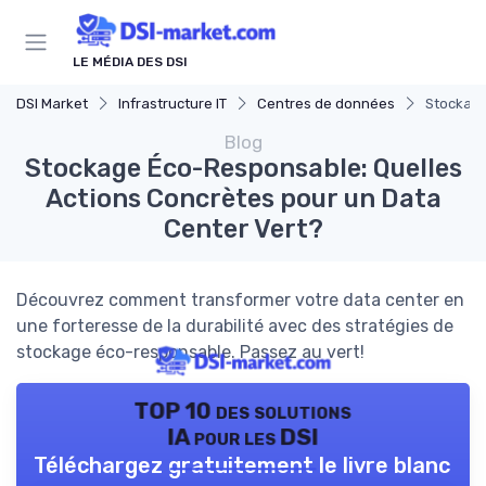
Panneau de gestion des cookies
LE MÉDIA DES DSI
DSI Market
Infrastructure IT
Centres de données
Stockage
Blog
Stockage Éco-Responsable: Quelles
Actions Concrètes pour un Data
Center Vert?
Découvrez comment transformer votre data center en
une forteresse de la durabilité avec des stratégies de
stockage éco-responsable. Passez au vert!
TOP 10 des solutions
IA pour les DSI
Téléchargez gratuitement le livre blanc