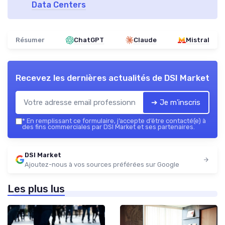
Data Centers
Résumer
ChatGPT
Claude
Mistral
Recevez les dernières actualités de
DSI Market
➔ Je m'inscris
*
En remplissant ce formulaire, j’accepte d’être contacté(e) à
des fins commerciales par DSI Market et ses partenaires.
DSI Market
Ajoutez-nous à vos sources préférées sur Google
Les plus lus