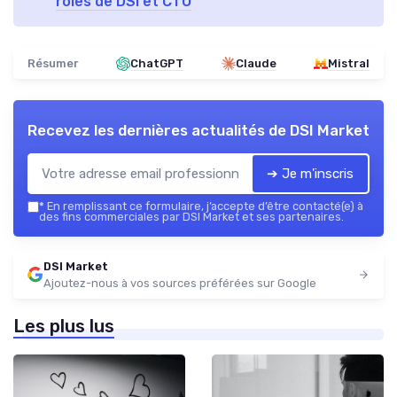
rôles de DSI et CTO
Résumer
ChatGPT
Claude
Mistral
Recevez les dernières actualités de
DSI Market
➔ Je m'inscris
*
En remplissant ce formulaire, j’accepte d’être contacté(e) à
des fins commerciales par DSI Market et ses partenaires.
DSI Market
Ajoutez-nous à vos sources préférées sur Google
Les plus lus