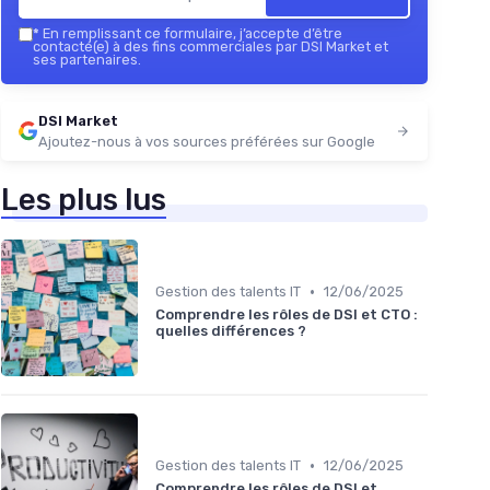
*
En remplissant ce formulaire, j’accepte d’être
contacté(e) à des fins commerciales par DSI Market et
ses partenaires.
DSI Market
Ajoutez-nous à vos sources préférées sur Google
Les plus lus
•
Gestion des talents IT
12/06/2025
Comprendre les rôles de DSI et CTO :
quelles différences ?
•
Gestion des talents IT
12/06/2025
Comprendre les rôles de DSI et