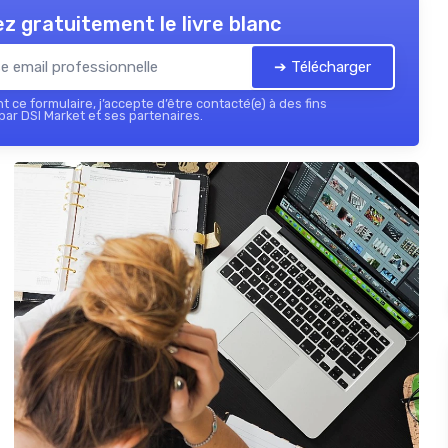
z gratuitement le livre blanc
➔ Télécharger
 ce formulaire, j’accepte d’être contacté(e) à des fins
ar DSI Market et ses partenaires.