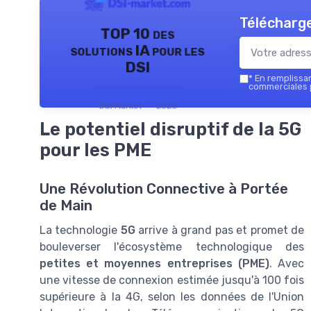
Télécharge
TOP 10 des
solutions IA pour les
DSI
*
En remplissant
commerciales p
DSI Market — 2026
Le potentiel disruptif de la 5G
pour les PME
Une Révolution Connective à Portée
de Main
La technologie
5G
arrive à grand pas et promet de
bouleverser l'écosystème technologique des
petites et moyennes entreprises (PME)
. Avec
une vitesse de connexion estimée jusqu'à 100 fois
supérieure à la 4G, selon les données de l'Union