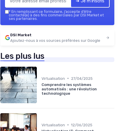
➔ Je m'inscris
*
En remplissant ce formulaire, j’accepte d’être
contacté(e) à des fins commerciales par DSI Market et
ses partenaires.
DSI Market
Ajoutez-nous à vos sources préférées sur Google
Les plus lus
•
Virtualisation
27/04/2025
Comprendre les systèmes
automatisés : une révolution
technologique
•
Virtualisation
12/06/2025