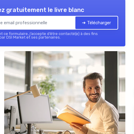
z gratuitement le livre blanc
➔ Télécharger
 ce formulaire, j’accepte d’être contacté(e) à des fins
ar DSI Market et ses partenaires.