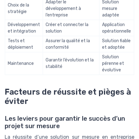
Adapter le
Solution
Choix de la
développement à
mesure
stratégie
l’entreprise
adaptée
Développement
Créer et connecter la
Application
et intégration
solution
opérationnelle
Tests et
Assurer la qualité et la
Solution fiable
déploiement
conformité
et adoptée
Solution
Garantir l’évolution et la
Maintenance
pérenne et
stabilité
évolutive
Facteurs de réussite et pièges à
éviter
Les leviers pour garantir le succès d’un
projet sur mesure
La réussite d’une solution sur mesure en entreprise