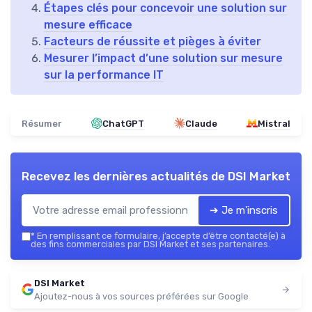
Étapes clés pour concevoir une solution sur
mesure efficace
Facteurs de réussite et pièges à éviter
Mesurer l’impact d’une solution sur mesure
sur la performance IT
Résumer
ChatGPT
Claude
Mistral
Recevez les dernières actualités de
DSI Market
➔ Je m'inscris
*
En remplissant ce formulaire, j’accepte d’être contacté(e) à
des fins commerciales par DSI Market et ses partenaires.
DSI Market
Ajoutez-nous à vos sources préférées sur Google