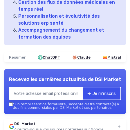
Gestion des flux de données médicales en
temps réel
Personnalisation et évolutivité des
solutions erp santé
Accompagnement du changement et
formation des équipes
Résumer
ChatGPT
Claude
Mistral
Recevez les dernières actualités de
DSI Market
➔ Je m'inscris
*
En remplissant ce formulaire, j’accepte d’être contacté(e) à
des fins commerciales par DSI Market et ses partenaires.
DSI Market
Ajoutez-nous à vos sources préférées sur Google