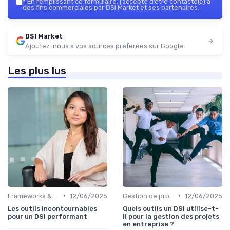
*
En remplissant ce formulaire, j’accepte d’être contacté(e) à
des fins commerciales par DSI Market et ses partenaires.
DSI Market
Ajoutez-nous à vos sources préférées sur Google
Les plus lus
•
•
Frameworks & Outils
12/06/2025
Gestion de projets
12/06/2025
Les outils incontournables
Quels outils un DSI utilise-t-
pour un DSI performant
il pour la gestion des projets
en entreprise ?