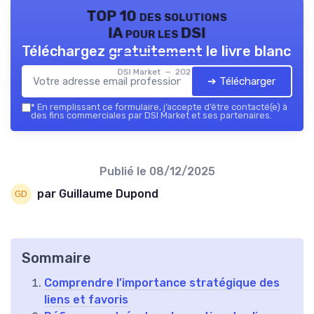
TOP 10 des solutions
IA pour les DSI
Téléchargez gratuitement le livre blanc
DSI Market — 2026
➔ Télécharger
*
En remplissant ce formulaire, j’accepte d’être contacté(e) à
des fins commerciales par DSI Market et ses partenaires.
Publié le
08/12/2025
par Guillaume Dupond
Sommaire
Comprendre l’importance stratégique des
liens et favoris