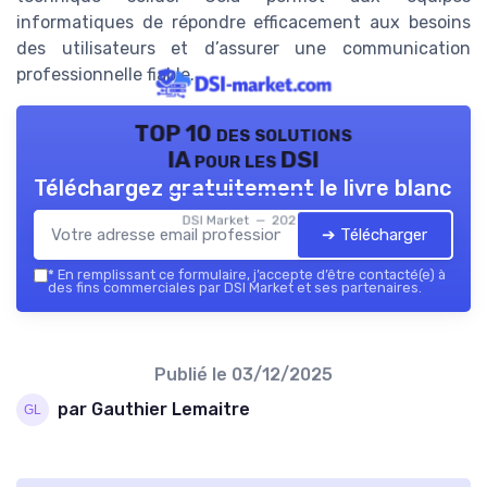
informatiques de répondre efficacement aux besoins
des utilisateurs et d’assurer une communication
professionnelle fiable.
TOP 10 des solutions
IA pour les DSI
Téléchargez gratuitement le livre blanc
DSI Market — 2026
➔ Télécharger
*
En remplissant ce formulaire, j’accepte d’être contacté(e) à
des fins commerciales par DSI Market et ses partenaires.
Publié le
03/12/2025
par Gauthier Lemaitre