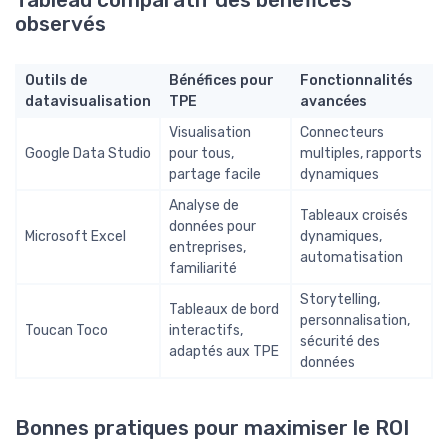
Tableau comparatif des bénéfices
observés
Outils de
Bénéfices pour
Fonctionnalités
datavisualisation
TPE
avancées
Visualisation
Connecteurs
Google Data Studio
pour tous,
multiples, rapports
partage facile
dynamiques
Analyse de
Tableaux croisés
données pour
Microsoft Excel
dynamiques,
entreprises,
automatisation
familiarité
Storytelling,
Tableaux de bord
personnalisation,
Toucan Toco
interactifs,
sécurité des
adaptés aux TPE
données
Bonnes pratiques pour maximiser le ROI