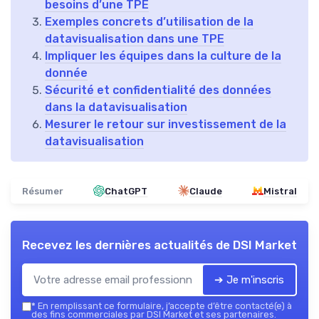
besoins d’une TPE
Exemples concrets d’utilisation de la
datavisualisation dans une TPE
Impliquer les équipes dans la culture de la
donnée
Sécurité et confidentialité des données
dans la datavisualisation
Mesurer le retour sur investissement de la
datavisualisation
Résumer
ChatGPT
Claude
Mistral
Recevez les dernières actualités de
DSI Market
➔ Je m'inscris
*
En remplissant ce formulaire, j’accepte d’être contacté(e) à
des fins commerciales par DSI Market et ses partenaires.