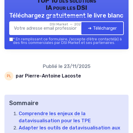
TOP 10 des solutions
IA pour les DSI
Téléchargez gratuitement le livre blanc
DSI Market — 2026
➔ Télécharger
*
En remplissant ce formulaire, j’accepte d’être contacté(e) à
des fins commerciales par DSI Market et ses partenaires.
Publié le
23/11/2025
par Pierre-Antoine Lacoste
Sommaire
Comprendre les enjeux de la
datavisualisation pour les TPE
Adapter les outils de datavisualisation aux