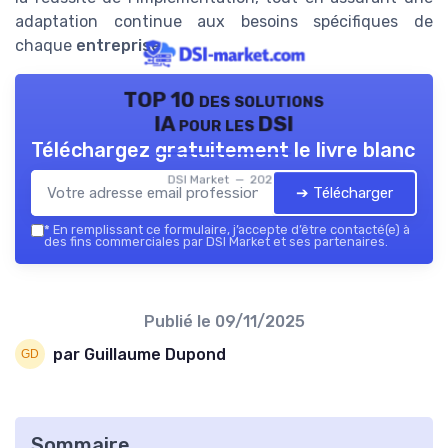
adaptation continue aux besoins spécifiques de
chaque
entreprise
.
TOP 10 des solutions
IA pour les DSI
Téléchargez gratuitement le livre blanc
DSI Market — 2026
➔ Télécharger
*
En remplissant ce formulaire, j’accepte d’être contacté(e) à
des fins commerciales par DSI Market et ses partenaires.
Publié le
09/11/2025
par Guillaume Dupond
Sommaire