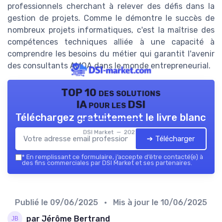
professionnels cherchant à relever des défis dans la
gestion de projets. Comme le démontre le succès de
nombreux projets informatiques, c'est la maîtrise des
compétences techniques alliée à une capacité à
comprendre les besoins du métier qui garantit l'avenir
des consultants AMOA dans le monde entrepreneurial.
TOP 10 des solutions
IA pour les DSI
Téléchargez gratuitement le livre blanc
DSI Market — 2026
➔ Télécharger
*
En remplissant ce formulaire, j’accepte d’être contacté(e) à
des fins commerciales par DSI Market et ses partenaires.
Publié le
09/06/2025
• Mis à jour le
10/06/2025
par Jérôme Bertrand