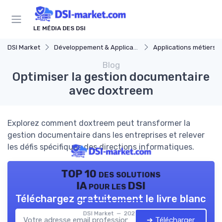
Panneau de gestion des cookies
LE MÉDIA DES DSI
DSI Market
Développement & Applications
Applications métiers
Blog
Optimiser la gestion documentaire
avec doxtreem
Explorez comment doxtreem peut transformer la
gestion documentaire dans les entreprises et relever
les défis spécifiques des directions informatiques.
TOP 10 des solutions
IA pour les DSI
Téléchargez gratuitement le livre blanc
DSI Market — 2026
➔ Télécharger