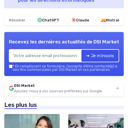
pour les directions informatiques
Résumer
ChatGPT
Claude
Mistral
Recevez les dernières actualités de
DSI Market
➔ Je m'inscris
*
En remplissant ce formulaire, j’accepte d’être contacté(e) à
des fins commerciales par DSI Market et ses partenaires.
DSI Market
Ajoutez-nous à vos sources préférées sur Google
Les plus lus