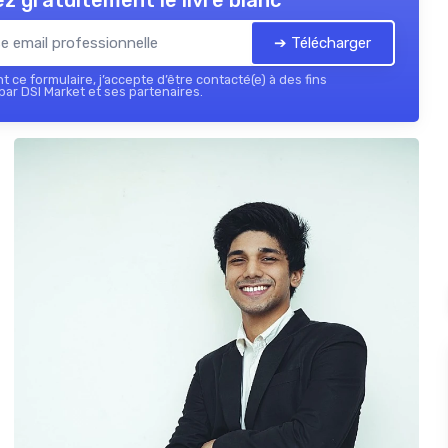
z gratuitement le livre blanc
➔ Télécharger
 ce formulaire, j’accepte d’être contacté(e) à des fins
ar DSI Market et ses partenaires.