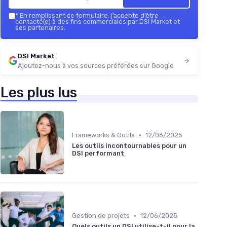
*
En remplissant ce formulaire, j’accepte d’être
contacté(e) à des fins commerciales par DSI Market et
ses partenaires.
DSI Market
Ajoutez-nous à vos sources préférées sur Google
Les plus lus
•
Frameworks & Outils
12/06/2025
Les outils incontournables pour un
DSI performant
•
Gestion de projets
12/06/2025
Quels outils un DSI utilise-t-il pour la