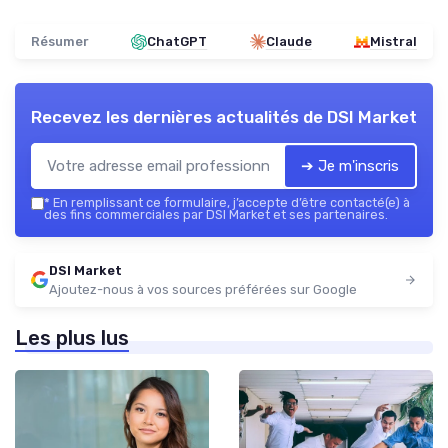
Résumer
ChatGPT
Claude
Mistral
Recevez les dernières actualités de
DSI Market
➔ Je m'inscris
*
En remplissant ce formulaire, j’accepte d’être contacté(e) à
des fins commerciales par DSI Market et ses partenaires.
DSI Market
Ajoutez-nous à vos sources préférées sur Google
Les plus lus