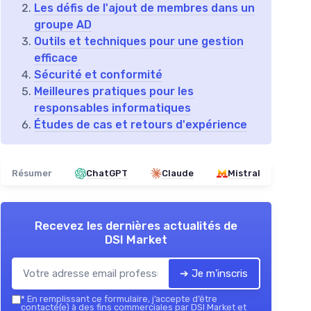
Les défis de l'ajout de membres dans un
groupe AD
Outils et techniques pour une gestion
efficace
Sécurité et conformité
Meilleures pratiques pour les
responsables informatiques
Études de cas et retours d'expérience
Résumer
ChatGPT
Claude
Mistral
Recevez les dernières actualités de
DSI Market
➔ Je m'inscris
*
En remplissant ce formulaire, j’accepte d’être
contacté(e) à des fins commerciales par DSI Market et