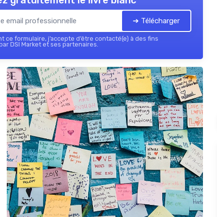
z gratuitement le livre blanc
➔ Télécharger
 ce formulaire, j’accepte d’être contacté(e) à des fins
ar DSI Market et ses partenaires.