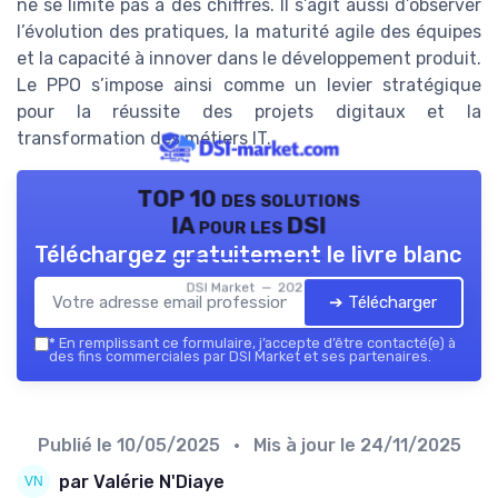
ne se limite pas à des chiffres. Il s’agit aussi d’observer
l’évolution des pratiques, la maturité agile des équipes
et la capacité à innover dans le développement produit.
Le PPO s’impose ainsi comme un levier stratégique
pour la réussite des projets digitaux et la
transformation des métiers IT.
TOP 10 des solutions
IA pour les DSI
Téléchargez gratuitement le livre blanc
DSI Market — 2026
➔ Télécharger
*
En remplissant ce formulaire, j’accepte d’être contacté(e) à
des fins commerciales par DSI Market et ses partenaires.
Publié le
10/05/2025
• Mis à jour le
24/11/2025
par Valérie N'Diaye