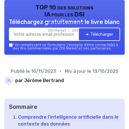
TOP 10 des solutions
IA pour les DSI
Téléchargez gratuitement le livre blanc
DSI Market — 2026
➔ Télécharger
*
En remplissant ce formulaire, j’accepte d’être contacté(e) à
des fins commerciales par DSI Market et ses partenaires.
Publié le
10/11/2023
• Mis à jour le
13/10/2025
par Jérôme Bertrand
Sommaire
Comprendre l'intelligence artificielle dans le
contexte des données