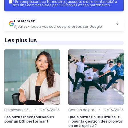
*
En remplissant ce formulaire, j’accepte d’être contacté(e) à
des fins commerciales par DSI Market et ses partenaires.
DSI Market
Ajoutez-nous à vos sources préférées sur Google
Les plus lus
•
•
Frameworks & Outils
12/06/2025
Gestion de projets
12/06/2025
Les outils incontournables
Quels outils un DSI utilise-t-
pour un DSI performant
il pour la gestion des projets
en entreprise ?