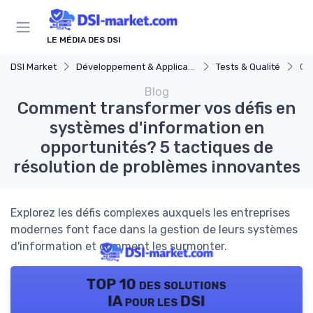
Panneau de gestion des cookies
LE MÉDIA DES DSI
DSI Market
Développement & Applications
Tests & Qualité
Co
Blog
Comment transformer vos défis en
systèmes d'information en
opportunités? 5 tactiques de
résolution de problèmes innovantes
Explorez les défis complexes auxquels les entreprises
modernes font face dans la gestion de leurs systèmes
d'information et comment les surmonter.
TOP 10 des solutions
IA pour les DSI