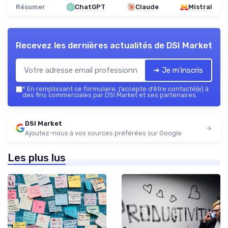
Résumer
ChatGPT
Claude
Mistral
Recevez les dernières actualités de
DSI Market
➔ Je m'inscris
*
En remplissant ce formulaire, j’accepte d’être contacté(e) à
des fins commerciales par DSI Market et ses partenaires.
DSI Market
Ajoutez-nous à vos sources préférées sur Google
Les plus lus