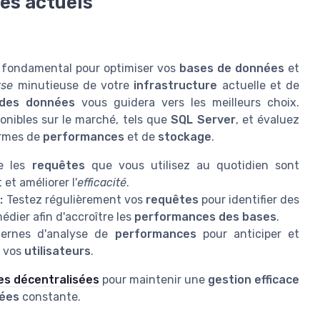
ies actuels
t fondamental pour optimiser vos
bases de données
et
yse
minutieuse de votre
infrastructure
actuelle et de
 des données
vous guidera vers les meilleurs choix.
onibles sur le marché, tels que
SQL Server
, et évaluez
ermes de
performances
et de
stockage
.
e les
requêtes
que vous utilisez au quotidien sont
et améliorer l'
efficacité
.
:
Testez régulièrement vos
requêtes
pour identifier des
édier afin d'accroître les
performances des bases
.
rnes d'analyse de
performances
pour anticiper et
t vos
utilisateurs
.
es décentralisées
pour maintenir une
gestion efficace
nées
constante.