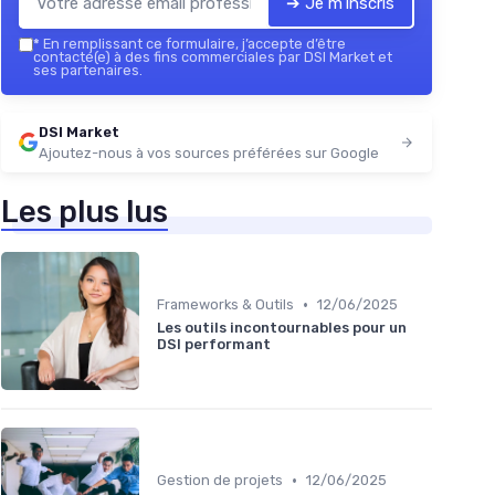
➔ Je m'inscris
*
En remplissant ce formulaire, j’accepte d’être
contacté(e) à des fins commerciales par DSI Market et
ses partenaires.
DSI Market
Ajoutez-nous à vos sources préférées sur Google
Les plus lus
•
Frameworks & Outils
12/06/2025
Les outils incontournables pour un
DSI performant
•
Gestion de projets
12/06/2025