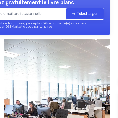
z gratuitement le livre blanc
➔ Télécharger
 ce formulaire, j’accepte d’être contacté(e) à des fins
ar DSI Market et ses partenaires.