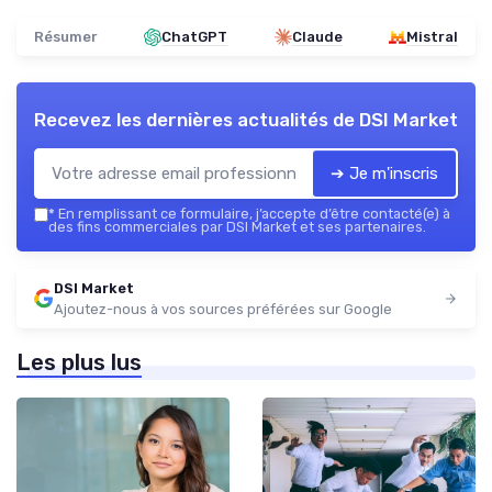
Résumer
ChatGPT
Claude
Mistral
Recevez les dernières actualités de
DSI Market
➔ Je m'inscris
*
En remplissant ce formulaire, j’accepte d’être contacté(e) à
des fins commerciales par DSI Market et ses partenaires.
DSI Market
Ajoutez-nous à vos sources préférées sur Google
Les plus lus