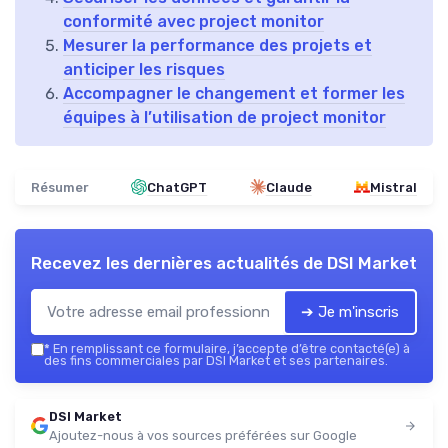
conformité avec project monitor
Mesurer la performance des projets et
anticiper les risques
Accompagner le changement et former les
équipes à l’utilisation de project monitor
Résumer
ChatGPT
Claude
Mistral
Recevez les dernières actualités de
DSI Market
➔ Je m'inscris
*
En remplissant ce formulaire, j’accepte d’être contacté(e) à
des fins commerciales par DSI Market et ses partenaires.
DSI Market
Ajoutez-nous à vos sources préférées sur Google