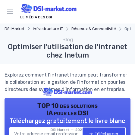
Panneau de gestion des cookies
LE MÉDIA DES DSI
DSI Market
Infrastructure IT
Réseaux & Connectivité
Optim
Blog
Optimiser l'utilisation de l'intranet
chez Inetum
Explorez comment l’intranet Inetum peut transformer
la collaboration et la gestion de l’information pour les
directeurs des systèmes d’information en entreprise.
TOP 10 des solutions
IA pour les DSI
Téléchargez gratuitement le livre blanc
DSI Market — 2026
➔ Télécharger