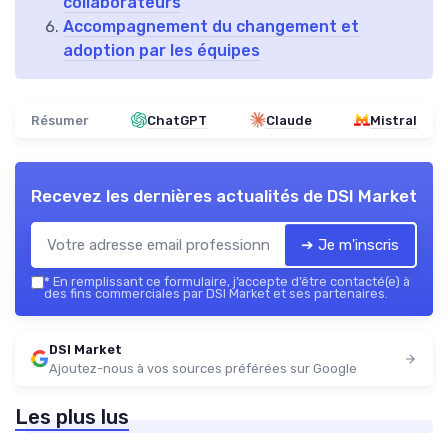
collaborateurs
Accompagnement du changement et
adoption par les équipes
Résumer
ChatGPT
Claude
Mistral
Recevez les dernières actualités de
DSI Market
➔ Je m'inscris
*
En remplissant ce formulaire, j’accepte d’être contacté(e) à
des fins commerciales par DSI Market et ses partenaires.
DSI Market
Ajoutez-nous à vos sources préférées sur Google
Les plus lus