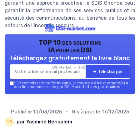
gardant une approche proactive, le SDIS Gironde peut
garantir la performance de ses services publics et la
sécurité des communications, au bénéfice de tous les
acteurs de l’incendie secours.
TOP 10 des solutions
IA pour les DSI
Téléchargez gratuitement le livre blanc
DSI Market — 2026
➔ Télécharger
*
En remplissant ce formulaire, j’accepte d’être contacté(e) à
des fins commerciales par DSI Market et ses partenaires.
Publié le
10/03/2025
• Mis à jour le
17/12/2025
par Yasmine Bensalem