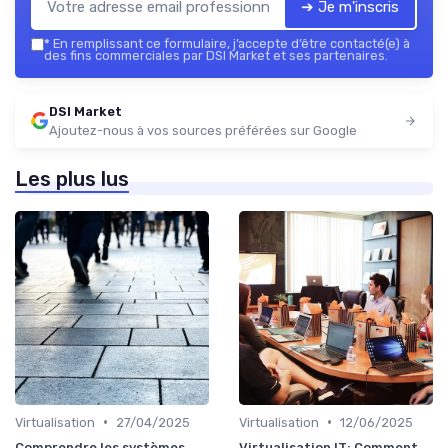
➔ Je m'inscris
*
En remplissant ce formulaire, j’accepte d’être contacté(e) à
des fins commerciales par DSI Market et ses partenaires.
DSI Market
Ajoutez-nous à vos sources préférées sur Google
Les plus lus
•
•
Virtualisation
27/04/2025
Virtualisation
12/06/2025
Comprendre les systèmes
Virtualisation IT: Comment