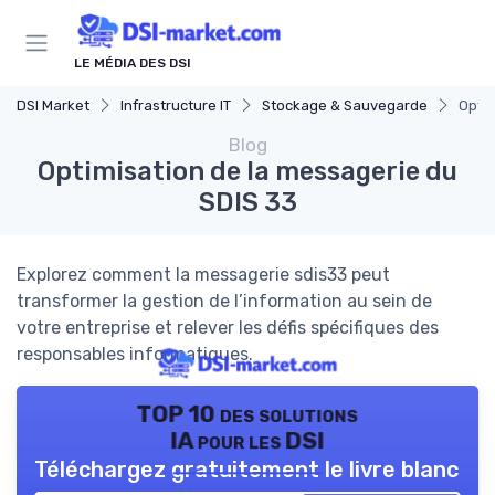
Panneau de gestion des cookies
LE MÉDIA DES DSI
DSI Market
Infrastructure IT
Stockage & Sauvegarde
Optim
Blog
Optimisation de la messagerie du
SDIS 33
Explorez comment la messagerie sdis33 peut
transformer la gestion de l’information au sein de
votre entreprise et relever les défis spécifiques des
responsables informatiques.
TOP 10 des solutions
IA pour les DSI
Téléchargez gratuitement le livre blanc