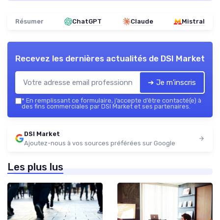
Résumer
ChatGPT
Claude
Mistral
Recevez les dernières actualités de
DSI Market
➔ Je m'inscris
*
En remplissant ce formulaire, j’accepte d’être contacté(e) à
des fins commerciales par DSI Market et ses partenaires.
DSI Market
Ajoutez-nous à vos sources préférées sur Google
Les plus lus