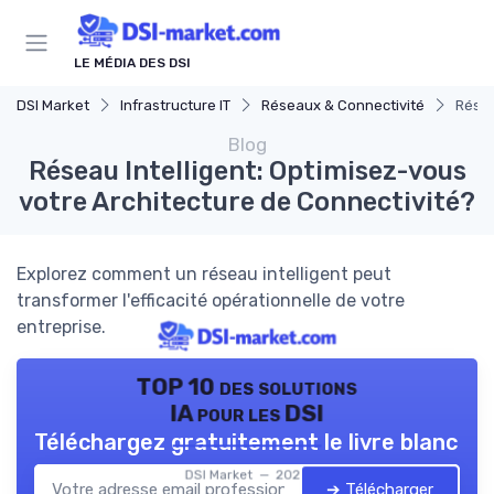
Panneau de gestion des cookies
LE MÉDIA DES DSI
DSI Market
Infrastructure IT
Réseaux & Connectivité
Résea
Blog
Réseau Intelligent: Optimisez-vous
votre Architecture de Connectivité?
Explorez comment un réseau intelligent peut
transformer l'efficacité opérationnelle de votre
entreprise.
TOP 10 des solutions
IA pour les DSI
Téléchargez gratuitement le livre blanc
DSI Market — 2026
➔ Télécharger