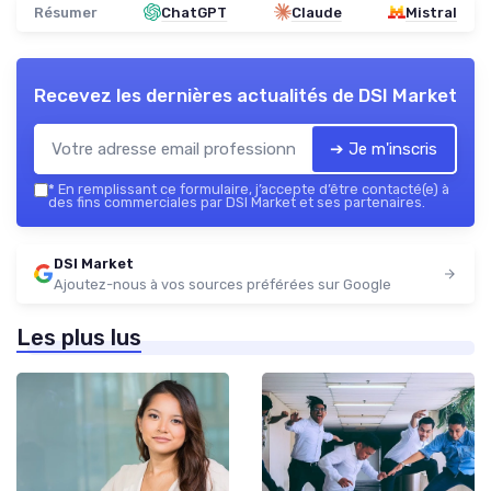
Résumer
ChatGPT
Claude
Mistral
Recevez les dernières actualités de
DSI Market
➔ Je m'inscris
*
En remplissant ce formulaire, j’accepte d’être contacté(e) à
des fins commerciales par DSI Market et ses partenaires.
DSI Market
Ajoutez-nous à vos sources préférées sur Google
Les plus lus