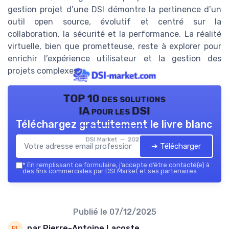
gestion projet d’une DSI démontre la pertinence d’un
outil open source, évolutif et centré sur la
collaboration, la sécurité et la performance. La réalité
virtuelle, bien que prometteuse, reste à explorer pour
enrichir l’expérience utilisateur et la gestion des
projets complexes.
TOP 10 des solutions
IA pour les DSI
Téléchargez gratuitement le livre blanc
DSI Market — 2026
➔ Télécharger
*
En remplissant ce formulaire, j’accepte d’être contacté(e) à
des fins commerciales par DSI Market et ses partenaires.
Publié le
07/12/2025
par Pierre-Antoine Lacoste