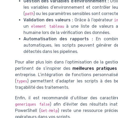
Gestion des variables d’environnement :
Util
les variables d’environnement et contrôler l
(
) ou les paramètres sensibles sont correct
path
Validation des valeurs :
Grâce à l’opérateur
i
un
à une liste de valeurs a
element tableau
humaine lors de la vérification des données.
Automatisation des rapports :
En combi
automatiques, les scripts peuvent générer d
détectés dans les pipelines.
Pour aller plus loin dans l’optimisation de la gesti
pertinent de s’inspirer des
meilleures pratique
entreprise. L’intégration de fonctions personnalisé
(
) permettent d’adapter les scripts à des be
types
traçabilité des traitements.
Enfin, il est recommandé d’utiliser des caractè
) afin d’éviter des résultats ina
generiques false
PowerShell (
) reste une ressource précie
Get-Help
opérateurs dans vos scripts.