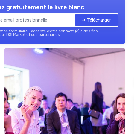
z gratuitement le livre blanc
➔ Télécharger
 ce formulaire, j’accepte d’être contacté(e) à des fins
ar DSI Market et ses partenaires.