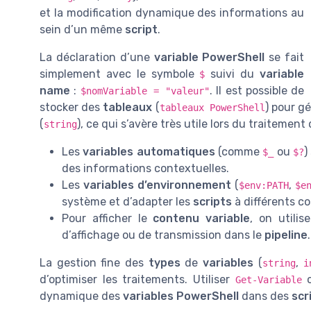
et la modification dynamique des informations au
sein d’un même
script
.
La déclaration d’une
variable PowerShell
se fait
simplement avec le symbole
suivi du
variable
$
name
:
. Il est possible de
$nomVariable = "valeur"
stocker des
tableaux
(
) pour gé
tableaux PowerShell
(
), ce qui s’avère très utile lors du traitement
string
Les
variables automatiques
(comme
ou
)
$_
$?
des informations contextuelles.
Les
variables d’environnement
(
,
$env:PATH
$e
système et d’adapter les
scripts
à différents c
Pour afficher le
contenu variable
, on utili
d’affichage ou de transmission dans le
pipeline
.
La gestion fine des
types
de
variables
(
,
string
i
d’optimiser les traitements. Utiliser
Get-Variable
dynamique des
variables PowerShell
dans des
scr