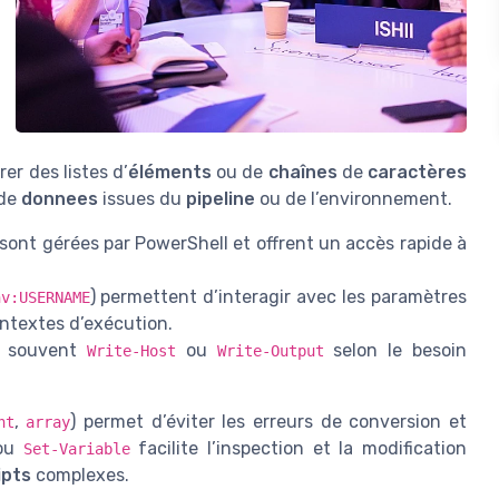
rer des listes d’
éléments
ou de
chaînes
de
caractères
 de
donnees
issues du
pipeline
ou de l’environnement.
 sont gérées par PowerShell et offrent un accès rapide à
) permettent d’interagir avec les paramètres
nv:USERNAME
ontextes d’exécution.
se souvent
ou
selon le besoin
Write-Host
Write-Output
,
) permet d’éviter les erreurs de conversion et
nt
array
ou
facilite l’inspection et la modification
Set-Variable
ipts
complexes.