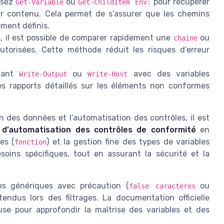
isez
ou
pour récupérer
Get-Variable
Get-ChildItem Env:
eur contenu. Cela permet de s’assurer que les chemins
ement définis.
, il est possible de comparer rapidement une
ou
n
chaine
utorisées. Cette méthode réduit les risques d’erreur
nant
ou
avec des variables
Write-Output
Write-Host
es rapports détaillés sur les éléments non conformes
on des données et l’automatisation des contrôles, il est
s d’automatisation des contrôles de conformité
en
es (
) et la gestion fine des types de variables
fonction
soins spécifiques, tout en assurant la sécurité et la
res génériques avec précaution (
ou
false caracteres
ttendus lors des filtrages. La documentation officielle
use pour approfondir la maîtrise des variables et des