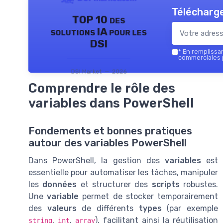
Télécharge
TOP 10 des
solutions IA pour les
DSI
*
En remplissant
commerciales p
DSI Market — 2026
Comprendre le rôle des
variables dans PowerShell
Fondements et bonnes pratiques
autour des variables PowerShell
Dans PowerShell, la gestion des
variables
est
essentielle pour automatiser les tâches, manipuler
les
données
et structurer des
scripts
robustes.
Une
variable
permet de stocker temporairement
des
valeurs
de différents
types
(par exemple
,
,
), facilitant ainsi la réutilisation
string
int
array