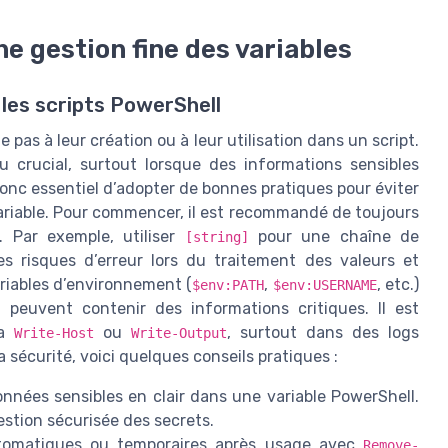
ne gestion fine des variables
 les scripts PowerShell
 pas à leur création ou à leur utilisation dans un script.
 crucial, surtout lorsque des informations sensibles
 donc essentiel d’adopter de bonnes pratiques pour éviter
variable. Pour commencer, il est recommandé de toujours
. Par exemple, utiliser
pour une chaîne de
[string]
es risques d’erreur lors du traitement des valeurs et
variables d’environnement (
,
, etc.)
$env:PATH
$env:USERNAME
 peuvent contenir des informations critiques. Il est
ia
ou
, surtout dans des logs
Write-Host
Write-Output
a sécurité, voici quelques conseils pratiques :
nnées sensibles en clair dans une variable PowerShell.
gestion sécurisée des secrets.
utomatiques ou temporaires après usage avec
Remove-