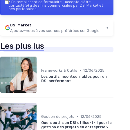
*
En remplissant ce formulaire, j’accepte d’être
contacté(e) à des fins commerciales par DSI Market et
ses partenaires.
DSI Market
Ajoutez-nous à vos sources préférées sur Google
Les plus lus
•
Frameworks & Outils
12/06/2025
Les outils incontournables pour un
DSI performant
•
Gestion de projets
12/06/2025
Quels outils un DSI utilise-t-il pour la
gestion des projets en entreprise ?