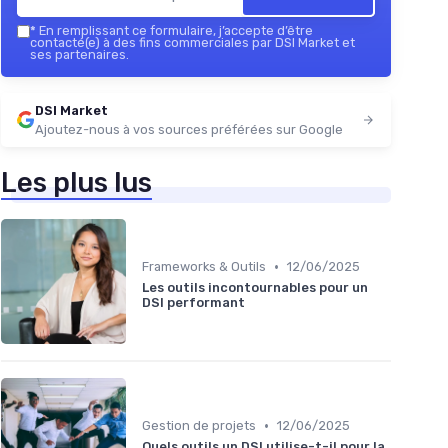
*
En remplissant ce formulaire, j’accepte d’être
contacté(e) à des fins commerciales par DSI Market et
ses partenaires.
DSI Market
Ajoutez-nous à vos sources préférées sur Google
Les plus lus
•
Frameworks & Outils
12/06/2025
Les outils incontournables pour un
DSI performant
•
Gestion de projets
12/06/2025
Quels outils un DSI utilise-t-il pour la