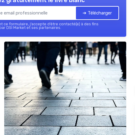
z gratuitement le livre blanc
➔ Télécharger
 ce formulaire, j’accepte d’être contacté(e) à des fins
ar DSI Market et ses partenaires.