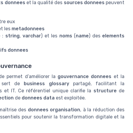
ts donnees
et la qualité des
sources donnees
peuvent
tre eux
t les
metadonnees
e :
string
,
varchar
) et les
noms
(
name
) des
elements
ifs donnees
gouvernance
de permet d’améliorer la
gouvernance donnees
et la
l sert de
business glossary
partagé, facilitant la
 et IT. Ce référentiel unique clarifie la
structure
de
ection
de
donnees data
est exploitée.
maîtrise des
donnees organisation
, à la réduction des
ssentiels pour soutenir la transformation digitale et la