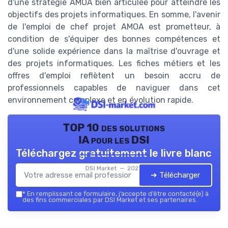
d'une stratégie AMOA bien articulée pour atteindre les
objectifs des projets informatiques. En somme, l'avenir
de l'emploi de chef projet AMOA est prometteur, à
condition de s'équiper des bonnes compétences et
d'une solide expérience dans la maîtrise d'ouvrage et
des projets informatiques. Les fiches métiers et les
offres d'emploi reflètent un besoin accru de
professionnels capables de naviguer dans cet
environnement complexe et en évolution rapide.
TOP 10 des solutions
IA pour les DSI
Téléchargez gratuitement le livre blanc
DSI Market — 2026
➔ Télécharger
*
En remplissant ce formulaire, j’accepte d’être contacté(e) à
des fins commerciales par DSI Market et ses partenaires.