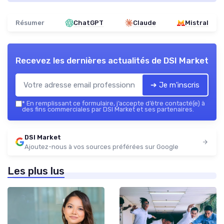
Résumer
ChatGPT
Claude
Mistral
Recevez les dernières actualités de
DSI Market
➔ Je m'inscris
*
En remplissant ce formulaire, j’accepte d’être contacté(e) à
des fins commerciales par DSI Market et ses partenaires.
DSI Market
Ajoutez-nous à vos sources préférées sur Google
Les plus lus