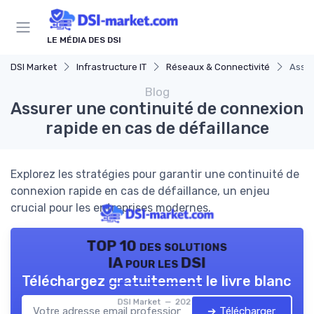
Panneau de gestion des cookies
LE MÉDIA DES DSI
DSI Market
Infrastructure IT
Réseaux & Connectivité
Assur
Blog
Assurer une continuité de connexion
rapide en cas de défaillance
Explorez les stratégies pour garantir une continuité de
connexion rapide en cas de défaillance, un enjeu
crucial pour les entreprises modernes.
TOP 10 des solutions
IA pour les DSI
Téléchargez gratuitement le livre blanc
DSI Market — 2026
➔ Télécharger