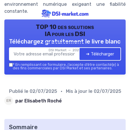
environnement numérique exigeant une fiabilité
constante.
TOP 10 des solutions
IA pour les DSI
Téléchargez gratuitement le livre blanc
DSI Market — 2026
➔ Télécharger
*
En remplissant ce formulaire, j’accepte d’être contacté(e) à
des fins commerciales par DSI Market et ses partenaires.
Publié le
02/07/2025
• Mis à jour le
02/07/2025
par Elisabeth Roché
Sommaire