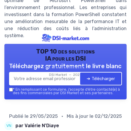
optimale de Microsoft PowerShell dans
l’environnement professionnel. Les entreprises qui
investissent dans la formation PowerShell constatent
une amélioration mesurable de la performance IT et
une réduction des coûts liés à l’administration
système.
TOP 10 des solutions
IA pour les DSI
Téléchargez gratuitement le livre blanc
DSI Market — 2026
➔ Télécharger
*
En remplissant ce formulaire, j’accepte d’être contacté(e) à
des fins commerciales par DSI Market et ses partenaires.
Publié le
29/05/2025
• Mis à jour le
02/12/2025
par Valérie N'Diaye