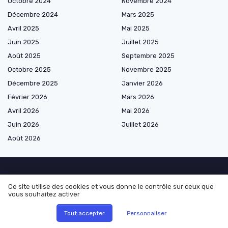
Octobre 2024
Novembre 2024
Décembre 2024
Mars 2025
Avril 2025
Mai 2025
Juin 2025
Juillet 2025
Août 2025
Septembre 2025
Octobre 2025
Novembre 2025
Décembre 2025
Janvier 2026
Février 2026
Mars 2026
Avril 2026
Mai 2026
Juin 2026
Juillet 2026
Août 2026
Les plus lus
Ce site utilise des cookies et vous donne le contrôle sur ceux que
vous souhaitez activer
Comprendre les rôles de DSI et CTO : quelles différences ?
Tout accepter
Personnaliser
Comprendre les rôles de DSI et responsable IT : quelles différences ?