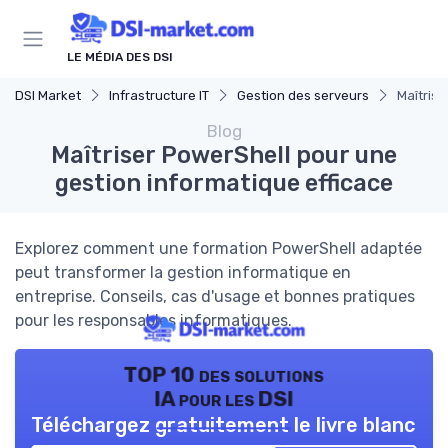
Panneau de gestion des cookies
LE MÉDIA DES DSI
DSI Market
Infrastructure IT
Gestion des serveurs
Maîtrise
Blog
Maîtriser PowerShell pour une
gestion informatique efficace
Explorez comment une formation PowerShell adaptée
peut transformer la gestion informatique en
entreprise. Conseils, cas d'usage et bonnes pratiques
pour les responsables informatiques.
TOP 10 des solutions
IA pour les DSI
Téléchargez gratuitement le livre blanc