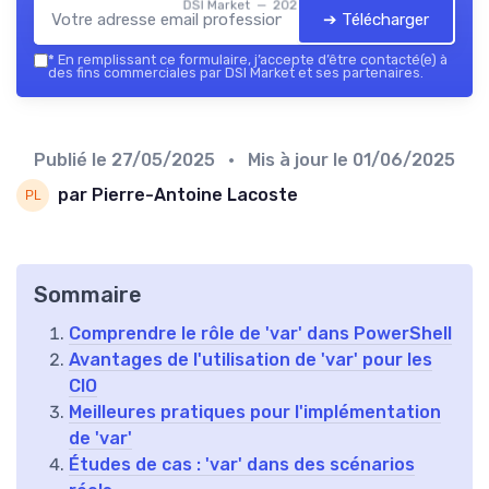
DSI Market — 2026
➔ Télécharger
*
En remplissant ce formulaire, j’accepte d’être contacté(e) à
des fins commerciales par DSI Market et ses partenaires.
Publié le
27/05/2025
• Mis à jour le
01/06/2025
par Pierre-Antoine Lacoste
Sommaire
Comprendre le rôle de 'var' dans PowerShell
Avantages de l'utilisation de 'var' pour les
CIO
Meilleures pratiques pour l'implémentation
de 'var'
Études de cas : 'var' dans des scénarios