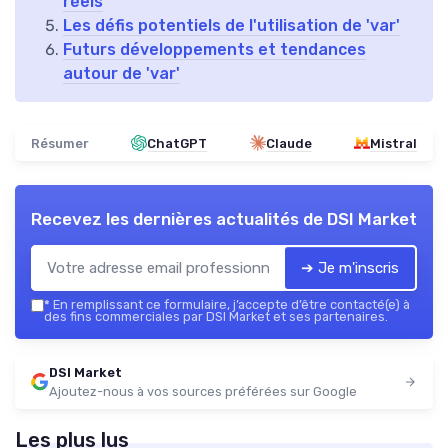
réels
Les défis potentiels de l'utilisation de 'var'
Futurs développements et tendances
autour de 'var'
Résumer
ChatGPT
Claude
Mistral
Recevez les dernières actualités de
DSI Market
➔ Je m'inscris
*
En remplissant ce formulaire, j’accepte d’être contacté(e) à
des fins commerciales par DSI Market et ses partenaires.
DSI Market
Ajoutez-nous à vos sources préférées sur Google
Les plus lus