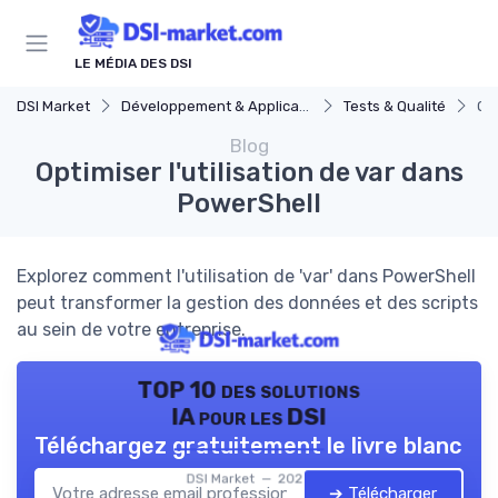
Panneau de gestion des cookies
LE MÉDIA DES DSI
DSI Market
Développement & Applications
Tests & Qualité
Opt
Blog
Optimiser l'utilisation de var dans
PowerShell
Explorez comment l'utilisation de 'var' dans PowerShell
peut transformer la gestion des données et des scripts
au sein de votre entreprise.
TOP 10 des solutions
IA pour les DSI
Téléchargez gratuitement le livre blanc
DSI Market — 2026
➔ Télécharger