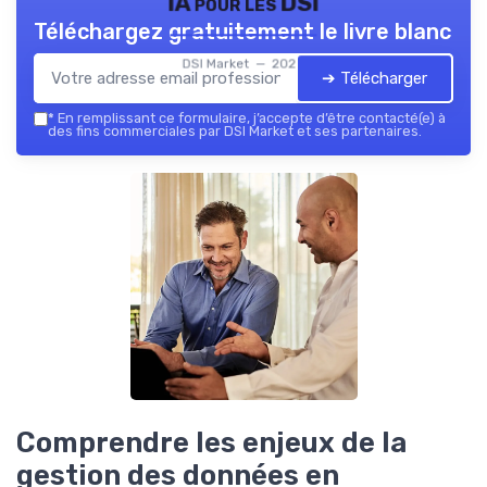
IA pour les DSI
Téléchargez gratuitement le livre blanc
DSI Market — 2026
➔ Télécharger
*
En remplissant ce formulaire, j’accepte d’être contacté(e) à
des fins commerciales par DSI Market et ses partenaires.
Comprendre les enjeux de la
gestion des données en