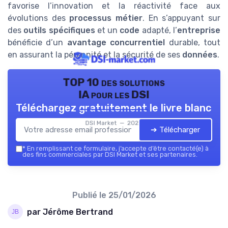
favorise l’innovation et la réactivité face aux
évolutions des
processus métier
. En s’appuyant sur
des
outils spécifiques
et un
code
adapté, l’
entreprise
bénéficie d’un
avantage concurrentiel
durable, tout
en assurant la pérennité et la sécurité de ses
données
.
TOP 10 des solutions
IA pour les DSI
Téléchargez gratuitement le livre blanc
DSI Market — 2026
➔ Télécharger
*
En remplissant ce formulaire, j’accepte d’être contacté(e) à
des fins commerciales par DSI Market et ses partenaires.
Publié le
25/01/2026
par Jérôme Bertrand