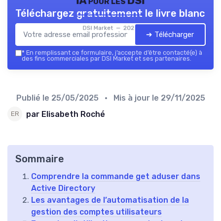
IA pour les DSI
Téléchargez gratuitement le livre blanc
DSI Market — 2026
➔ Télécharger
*
En remplissant ce formulaire, j’accepte d’être contacté(e) à
des fins commerciales par DSI Market et ses partenaires.
Publié le
25/05/2025
• Mis à jour le
29/11/2025
par Elisabeth Roché
Sommaire
Comprendre la commande get aduser dans
Active Directory
Les avantages de l’automatisation de la
gestion des comptes utilisateurs