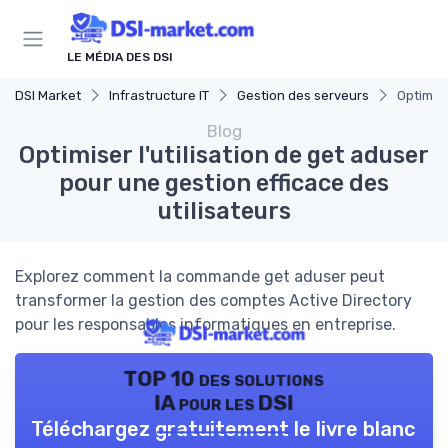
Panneau de gestion des cookies
LE MÉDIA DES DSI
DSI Market
Infrastructure IT
Gestion des serveurs
Optimise
Blog
Optimiser l'utilisation de get aduser
pour une gestion efficace des
utilisateurs
Explorez comment la commande get aduser peut
transformer la gestion des comptes Active Directory
pour les responsables informatiques en entreprise.
TOP 10 des solutions
IA pour les DSI
Téléchargez gratuitement le livre blanc