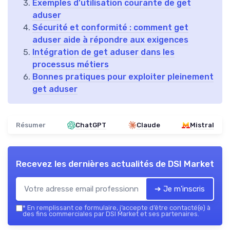
Exemples d’utilisation courante de get
aduser
Sécurité et conformité : comment get
aduser aide à répondre aux exigences
Intégration de get aduser dans les
processus métiers
Bonnes pratiques pour exploiter pleinement
get aduser
Résumer
ChatGPT
Claude
Mistral
Recevez les dernières actualités de
DSI Market
➔ Je m'inscris
*
En remplissant ce formulaire, j’accepte d’être contacté(e) à
des fins commerciales par DSI Market et ses partenaires.