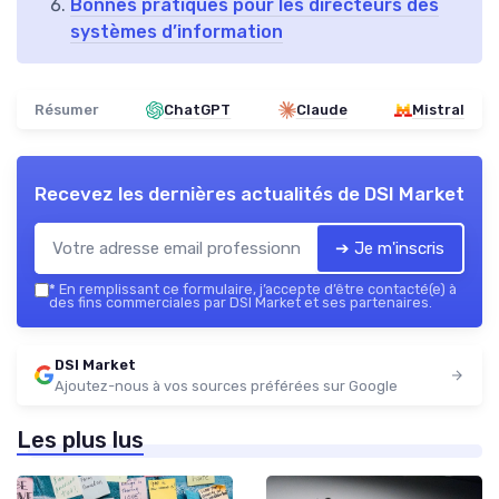
Bonnes pratiques pour les directeurs des
systèmes d’information
Résumer
ChatGPT
Claude
Mistral
Recevez les dernières actualités de
DSI Market
➔ Je m'inscris
*
En remplissant ce formulaire, j’accepte d’être contacté(e) à
des fins commerciales par DSI Market et ses partenaires.
DSI Market
Ajoutez-nous à vos sources préférées sur Google
Les plus lus