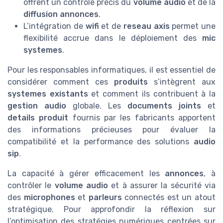
offrent un contrôle précis du
volume audio
et de la
diffusion annonces
.
L’intégration de
wifi
et de
reseau axis
permet une
flexibilité accrue dans le déploiement des
mic
systemes
.
Pour les responsables informatiques, il est essentiel de
considérer comment ces
produits
s’intègrent aux
systemes existants
et comment ils contribuent à la
gestion audio
globale. Les
documents joints
et
details produit
fournis par les fabricants apportent
des informations précieuses pour évaluer la
compatibilité et la performance des solutions
audio
sip
.
La capacité à gérer efficacement les
annonces
, à
contrôler le
volume audio
et à assurer la sécurité via
des
microphones
et
parleurs
connectés est un atout
stratégique. Pour approfondir la réflexion sur
l’optimisation des stratégies numériques centrées sur