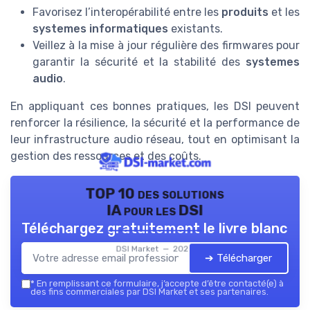
Favorisez l’interopérabilité entre les
produits
et les
systemes informatiques
existants.
Veillez à la mise à jour régulière des firmwares pour
garantir la sécurité et la stabilité des
systemes
audio
.
En appliquant ces bonnes pratiques, les DSI peuvent
renforcer la résilience, la sécurité et la performance de
leur infrastructure audio réseau, tout en optimisant la
gestion des ressources et des coûts.
TOP 10 des solutions
IA pour les DSI
Téléchargez gratuitement le livre blanc
DSI Market — 2026
➔ Télécharger
*
En remplissant ce formulaire, j’accepte d’être contacté(e) à
des fins commerciales par DSI Market et ses partenaires.