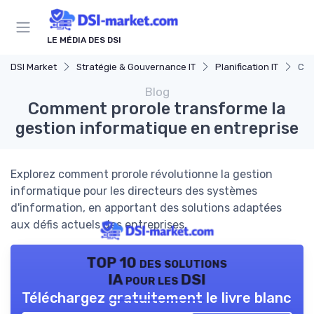
Panneau de gestion des cookies
LE MÉDIA DES DSI
DSI Market
Stratégie & Gouvernance IT
Planification IT
Com
Blog
Comment prorole transforme la
gestion informatique en entreprise
Explorez comment prorole révolutionne la gestion
informatique pour les directeurs des systèmes
d'information, en apportant des solutions adaptées
aux défis actuels des entreprises.
TOP 10 des solutions
IA pour les DSI
Téléchargez gratuitement le livre blanc