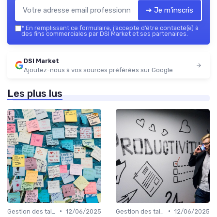
➔ Je m'inscris
*
En remplissant ce formulaire, j’accepte d’être contacté(e) à
des fins commerciales par DSI Market et ses partenaires.
DSI Market
Ajoutez-nous à vos sources préférées sur Google
Les plus lus
•
•
Gestion des talents IT
12/06/2025
Gestion des talents IT
12/06/2025