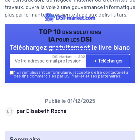
travaux, ouvre la voie à une gouvernance informatique
plus performante et résiliente face aux défis futurs.
TOP 10 des solutions
IA pour les DSI
Téléchargez gratuitement le livre blanc
DSI Market — 2026
➔ Télécharger
*
En remplissant ce formulaire, j’accepte d’être contacté(e) à
des fins commerciales par DSI Market et ses partenaires.
Publié le
01/12/2025
par Elisabeth Roché
Sommaire