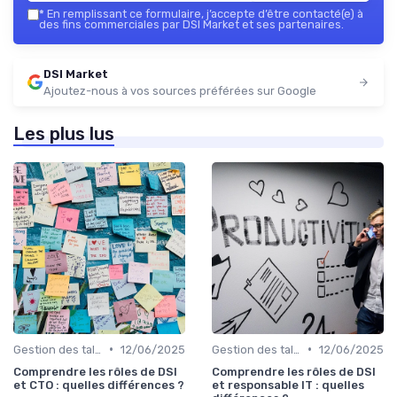
*
En remplissant ce formulaire, j’accepte d’être contacté(e) à
des fins commerciales par DSI Market et ses partenaires.
DSI Market
Ajoutez-nous à vos sources préférées sur Google
Les plus lus
•
•
Gestion des talents IT
12/06/2025
Gestion des talents IT
12/06/2025
Comprendre les rôles de DSI
Comprendre les rôles de DSI
et CTO : quelles différences ?
et responsable IT : quelles