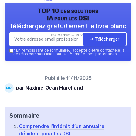
TOP 10 des solutions
IA pour les DSI
Téléchargez gratuitement le livre blanc
DSI Market — 2026
➔ Télécharger
*
En remplissant ce formulaire, j’accepte d’être contacté(e) à
des fins commerciales par DSI Market et ses partenaires.
Publié le
11/11/2025
par Maxime-Jean Marchand
Sommaire
Comprendre l’intérêt d’un annuaire
décideur pour les DSI