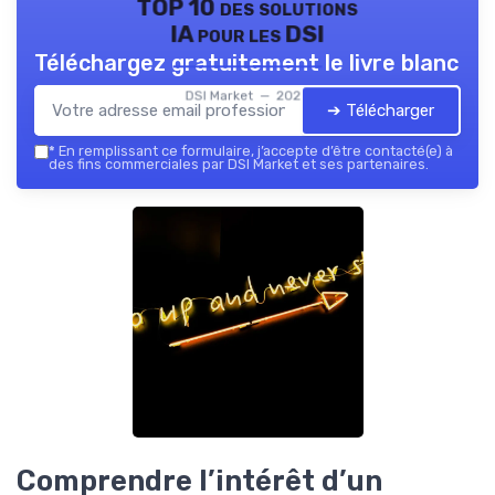
TOP 10 des solutions
IA pour les DSI
Téléchargez gratuitement le livre blanc
DSI Market — 2026
➔ Télécharger
*
En remplissant ce formulaire, j’accepte d’être contacté(e) à
des fins commerciales par DSI Market et ses partenaires.
Comprendre l’intérêt d’un