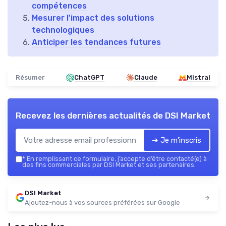
compétences
Mesurer l'impact des solutions
technologiques
Anticiper les tendances futures
Résumer
ChatGPT
Claude
Mistral
Recevez les dernières actualités de
DSI Market
➔ Je m'inscris
*
En remplissant ce formulaire, j’accepte d’être contacté(e) à
des fins commerciales par DSI Market et ses partenaires.
DSI Market
Ajoutez-nous à vos sources préférées sur Google