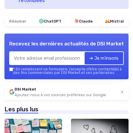
retombées
Résumer
ChatGPT
Claude
Mistral
Recevez les dernières actualités de
DSI Market
➔ Je m'inscris
*
En remplissant ce formulaire, j’accepte d’être contacté(e) à
des fins commerciales par DSI Market et ses partenaires.
DSI Market
Ajoutez-nous à vos sources préférées sur Google
Les plus lus