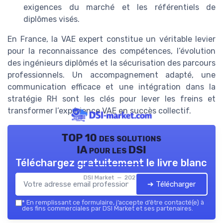
exigences du marché et les référentiels de
diplômes visés.
En France, la VAE expert constitue un véritable levier
pour la reconnaissance des compétences, l’évolution
des ingénieurs diplômés et la sécurisation des parcours
professionnels. Un accompagnement adapté, une
communication efficace et une intégration dans la
stratégie RH sont les clés pour lever les freins et
transformer l’expérience VAE en succès collectif.
TOP 10 des solutions
IA pour les DSI
Téléchargez gratuitement le livre blanc
DSI Market — 2026
➔ Télécharger
*
En remplissant ce formulaire, j’accepte d’être contacté(e) à
des fins commerciales par DSI Market et ses partenaires.