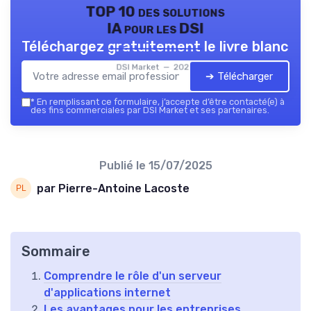
TOP 10 des solutions
IA pour les DSI
Téléchargez gratuitement le livre blanc
DSI Market — 2026
➔ Télécharger
*
En remplissant ce formulaire, j’accepte d’être contacté(e) à
des fins commerciales par DSI Market et ses partenaires.
Publié le
15/07/2025
par Pierre-Antoine Lacoste
Sommaire
Comprendre le rôle d'un serveur
d'applications internet
Les avantages pour les entreprises