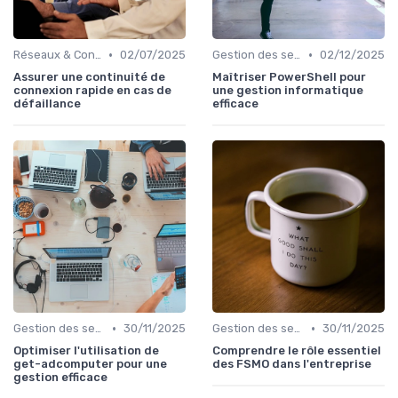
•
•
Réseaux & Connectivité
02/07/2025
Gestion des serveurs
02/12/2025
Assurer une continuité de
Maîtriser PowerShell pour
connexion rapide en cas de
une gestion informatique
défaillance
efficace
•
•
Gestion des serveurs
30/11/2025
Gestion des serveurs
30/11/2025
Optimiser l'utilisation de
Comprendre le rôle essentiel
get-adcomputer pour une
des FSMO dans l'entreprise
gestion efficace