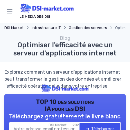
Panneau de gestion des cookies
LE MÉDIA DES DSI
DSI Market
Infrastructure IT
Gestion des serveurs
Optimise
Blog
Optimiser l'efficacité avec un
serveur d'applications internet
Explorez comment un serveur d'applications internet
peut transformer la gestion des données et améliorer
l'efficacité opérationnelle dans votre entreprise.
TOP 10 des solutions
IA pour les DSI
Téléchargez gratuitement le livre blanc
DSI Market — 2026
➔ Télécharger