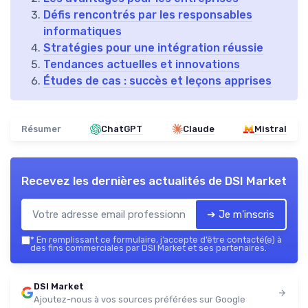
Défis rencontrés par les responsables
informatiques
Stratégies pour une intégration réussie
Tendances actuelles et innovations
Études de cas : succès et leçons apprises
Résumer
ChatGPT
Claude
Mistral
Recevez les dernières actualités de
DSI Market
➔ Je m'inscris
*
En remplissant ce formulaire, j’accepte d’être contacté(e) à
des fins commerciales par DSI Market et ses partenaires.
DSI Market
Ajoutez-nous à vos sources préférées sur Google