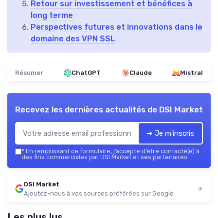
Retour sur investissement et bénéfices à
long terme
Perspectives futures et innovations dans le
domaine des VPN SSL
Résumer
ChatGPT
Claude
Mistral
Recevez les dernières actualités de
DSI Market
➔ Je m'inscris
*
En remplissant ce formulaire, j’accepte d’être contacté(e) à
des fins commerciales par DSI Market et ses partenaires.
DSI Market
Ajoutez-nous à vos sources préférées sur Google
Les plus lus