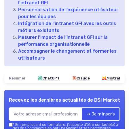
l’intranet GFI
Personnalisation de l’expérience utilisateur
pour les équipes
Intégration de l’intranet GFI avec les outils
métiers existants
Mesurer l’impact de l’intranet GFI sur la
performance organisationnelle
Accompagner le changement et former les
utilisateurs
Résumer
ChatGPT
Claude
Mistral
Recevez les dernières actualités de
DSI Market
➔ Je m'inscris
*
En remplissant ce formulaire, j’accepte d’être contacté(e) à
des fins commerciales par DSI Market et ses partenaires.