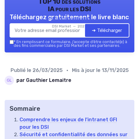
TOP 10 des solutions
IA pour les DSI
Téléchargez gratuitement le livre blanc
DSI Market — 2026
➔ Télécharger
*
En remplissant ce formulaire, j’accepte d’être contacté(e) à
des fins commerciales par DSI Market et ses partenaires.
Publié le
26/03/2025
• Mis à jour le
13/11/2025
par Gauthier Lemaitre
Sommaire
Comprendre les enjeux de l’intranet GFI
pour les DSI
Sécurité et confidentialité des données sur