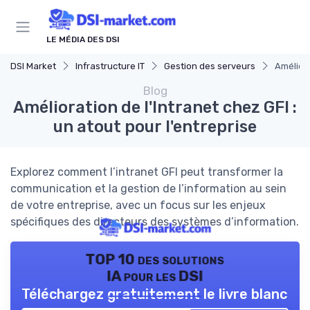
Panneau de gestion des cookies
LE MÉDIA DES DSI
DSI Market
Infrastructure IT
Gestion des serveurs
Améliora
Blog
Amélioration de l'Intranet chez GFI :
un atout pour l'entreprise
Explorez comment l’intranet GFI peut transformer la
communication et la gestion de l’information au sein
de votre entreprise, avec un focus sur les enjeux
spécifiques des directeurs des systèmes d’information.
TOP 10 des solutions
IA pour les DSI
Téléchargez gratuitement le livre blanc