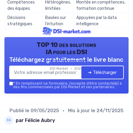
Compétences
Hétérogènes,
Montée en compétences,
des équipes
limitées
formation continue
Décisions
Basées sur
Appuyées par la data
stratégiques
l’intuition
intelligence
TOP 10 des solutions
IA pour les DSI
Téléchargez gratuitement le livre blanc
DSI Market — 2026
➔ Télécharger
*
En remplissant ce formulaire, j’accepte d’être contacté(e) à
des fins commerciales par DSI Market et ses partenaires.
Publié le
09/05/2025
• Mis à jour le
24/11/2025
par Félicie Aubry