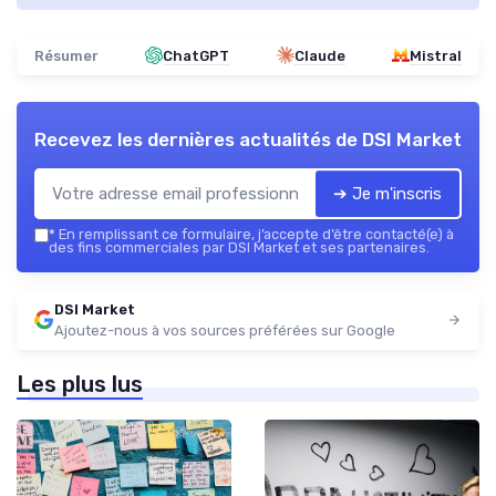
Résumer
ChatGPT
Claude
Mistral
Recevez les dernières actualités de
DSI Market
➔ Je m'inscris
*
En remplissant ce formulaire, j’accepte d’être contacté(e) à
des fins commerciales par DSI Market et ses partenaires.
DSI Market
Ajoutez-nous à vos sources préférées sur Google
Les plus lus