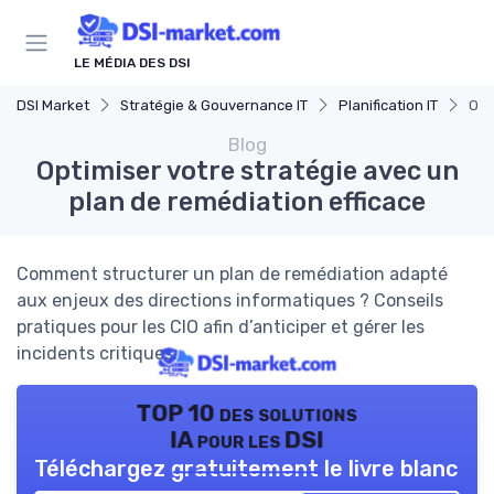
Panneau de gestion des cookies
LE MÉDIA DES DSI
DSI Market
Stratégie & Gouvernance IT
Planification IT
Opt
Blog
Optimiser votre stratégie avec un
plan de remédiation efficace
Comment structurer un plan de remédiation adapté
aux enjeux des directions informatiques ? Conseils
pratiques pour les CIO afin d’anticiper et gérer les
incidents critiques.
TOP 10 des solutions
IA pour les DSI
Téléchargez gratuitement le livre blanc