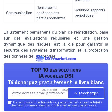
pratiques
Renforcer la
Réunions, rapports
Communication
confiance des
périodiques
parties prenantes
L’ajustement permanent du plan de remédiation, basé
sur des évaluations régulières et une gestion
dynamique des risques, est la clé pour garantir la
sécurité des systèmes d’information et la protection
des données de l’entreprise.
TOP 10 des solutions
IA pour les DSI
Téléchargez gratuitement le livre blanc
DSI Market — 2026
➔ Télécharger
*
En remplissant ce formulaire, j’accepte d’être contacté(e) à
des fins commerciales par DSI Market et ses partenaires.