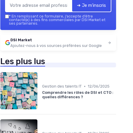
➔ Je m'inscris
*
En remplissant ce formulaire, j’accepte d’être
contacté(e) à des fins commerciales par DSI Market et
ses partenaires.
DSI Market
Ajoutez-nous à vos sources préférées sur Google
Les plus lus
•
Gestion des talents IT
12/06/2025
Comprendre les rôles de DSI et CTO :
quelles différences ?