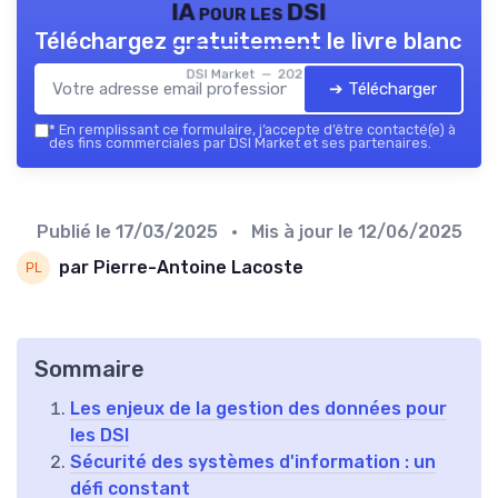
IA pour les DSI
Téléchargez gratuitement le livre blanc
DSI Market — 2026
➔ Télécharger
*
En remplissant ce formulaire, j’accepte d’être contacté(e) à
des fins commerciales par DSI Market et ses partenaires.
Publié le
17/03/2025
• Mis à jour le
12/06/2025
par Pierre-Antoine Lacoste
Sommaire
Les enjeux de la gestion des données pour
les DSI
Sécurité des systèmes d'information : un
défi constant