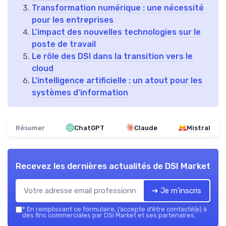
Transformation numérique : une nécessité
pour les entreprises
L'impact des nouvelles technologies sur le
poste de travail
Le rôle des DSI dans la transition vers le
cloud
L'intelligence artificielle : un atout pour les
systèmes d'information
Résumer
ChatGPT
Claude
Mistral
Recevez les dernières actualités de
DSI Market
➔ Je m'inscris
*
En remplissant ce formulaire, j’accepte d’être contacté(e) à
des fins commerciales par DSI Market et ses partenaires.